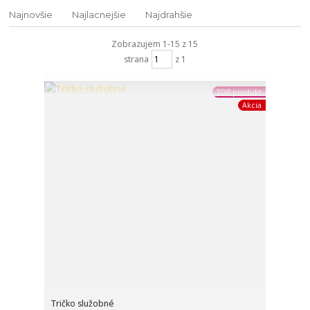
Najnovšie
Najlacnejšie
Najdrahšie
Zobrazujem 1-15 z 15
strana
z 1
TOP produkt
Akcia
Tričko služobné