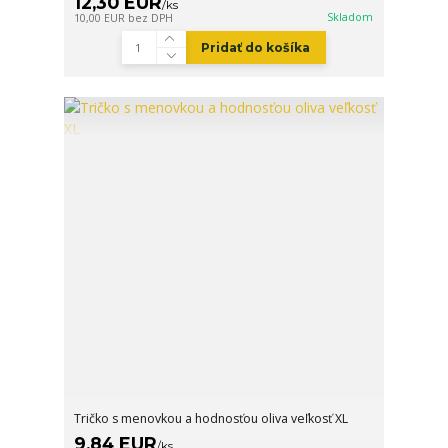
12,30 EUR
/
ks
Skladom
10,00 EUR
bez DPH
Pridať do košíka
Tričko s menovkou a hodnosťou oliva veľkosť XL
9,84 EUR
/
ks