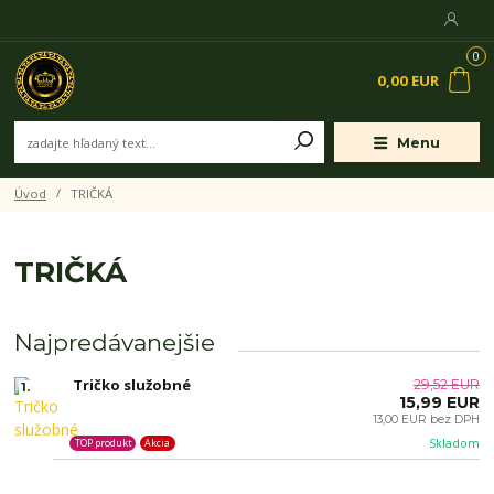
0
0,00 EUR
Menu
Úvod
TRIČKÁ
TRIČKÁ
Najpredávanejšie
Tričko služobné
29,52 EUR
1.
15,99 EUR
13,00 EUR bez DPH
Skladom
TOP produkt
Akcia