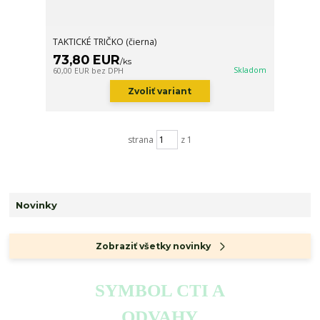
TAKTICKÉ TRIČKO (čierna)
73,80 EUR
/
ks
Skladom
60,00 EUR
bez DPH
Zvoliť variant
strana
z 1
Novinky
Zobraziť všetky novinky
SYMBOL CTI A
ODVAHY