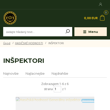
0
0,00 EUR
Menu
Úvod
HASIČSKÉ HODNOSTI
INŠPEKTORI
INŠPEKTORI
Najnovšie
Najlacnejšie
Najdrahšie
Zobrazujem 1-6 z 6
strana
z 1
Novinka