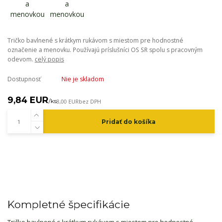
Tričko bavlnené s krátkym rukávom s miestom pre hodnostné
označenie a menovku. Používajú príslušníci OS SR spolu s pracovným
odevom.
celý popis
Dostupnosť
Nie je skladom
9,84 EUR
/
ks
8,00 EUR
bez DPH
Pridať do košíka
Kompletné špecifikácie