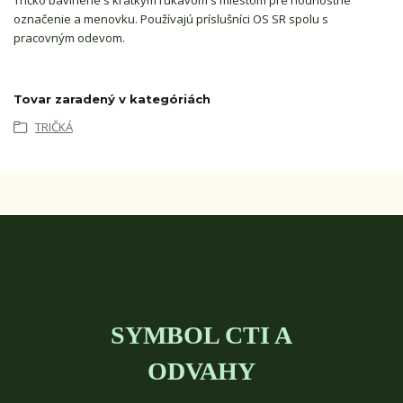
Tričko bavlnené s krátkym rukávom s miestom pre hodnostné
označenie a menovku. Používajú príslušníci OS SR spolu s
pracovným odevom.
Tovar zaradený v kategóriách
TRIČKÁ
SYMBOL CTI A
ODVAHY