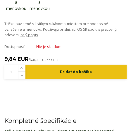
Tričko bavlnené s krátkym rukávom s miestom pre hodnostné
označenie a menovku. Používajú príslušníci OS SR spolu s pracovným
odevom.
celý popis
Dostupnosť
Nie je skladom
9,84 EUR
/
ks
8,00 EUR
bez DPH
Pridať do košíka
Kompletné špecifikácie