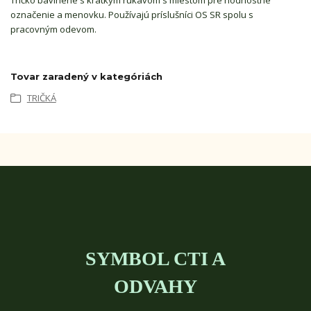
Tričko bavlnené s krátkym rukávom s miestom pre hodnostné
označenie a menovku. Používajú príslušníci OS SR spolu s
pracovným odevom.
Tovar zaradený v kategóriách
TRIČKÁ
SYMBOL CTI A
ODVAHY