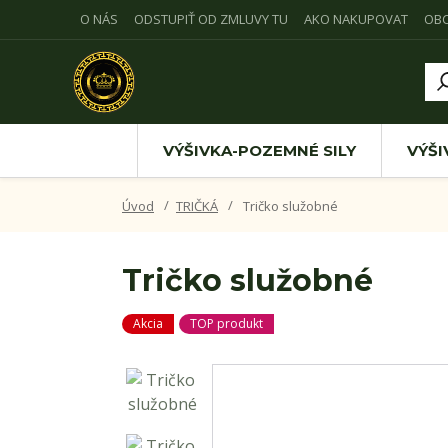
O NÁS
ODSTUPIŤ OD ZMLUVY TU
AKO NAKUPOVAT
OB
VÝŠIVKA-POZEMNÉ SILY
VÝŠI
Úvod
TRIČKÁ
Tričko služobné
Tričko služobné
Akcia
TOP produkt