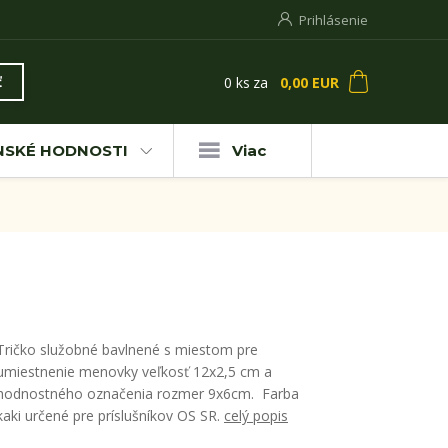
Prihlásenie
0
ks
za
0,00 EUR
ť
NSKÉ HODNOSTI
Viac
Tričko služobné bavlnené s miestom pre
umiestnenie menovky veľkosť 12x2,5 cm a
hodnostného označenia rozmer 9x6cm. Farba
kaki určené pre príslušníkov OS SR.
celý popis