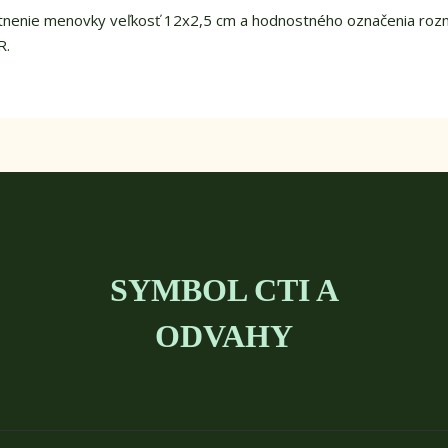
stnenie menovky veľkosť 12x2,5 cm a hodnostného označenia roz
R.
SYMBOL CTI A
ODVAHY