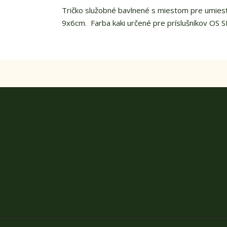
Tričko služobné bavlnené s miestom pre umie
9x6cm. Farba kaki určené pre príslušníkov OS S