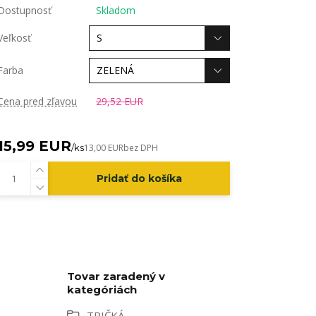
Dostupnosť
Skladom
Veľkosť
Farba
Cena pred zľavou
29,52 EUR
15,99 EUR
/
ks
13,00 EUR
bez DPH
Pridať do košíka
Tovar zaradený v
kategóriách
TRIČKÁ