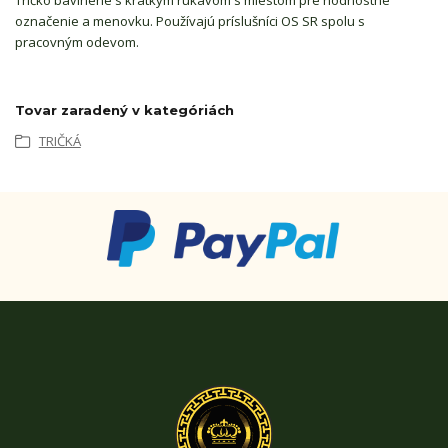
Tričko bavlnené s krátkym rukávom s miestom pre hodnostné
označenie a menovku. Používajú príslušníci OS SR spolu s
pracovným odevom.
Tovar zaradený v kategóriách
TRIČKÁ