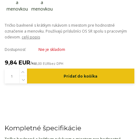
Tričko bavlnené s krátkym rukávom s miestom pre hodnostné
označenie a menovku. Používajú príslušníci OS SR spolu s pracovným
odevom.
celý popis
Dostupnosť
Nie je skladom
9,84 EUR
/
ks
8,00 EUR
bez DPH
Pridať do košíka
Kompletné špecifikácie