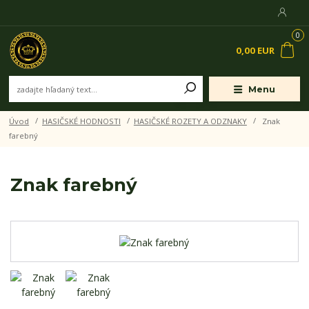
0
0,00 EUR
Menu
Úvod
HASIČSKÉ HODNOSTI
HASIČSKÉ ROZETY A ODZNAKY
Znak
farebný
Znak farebný