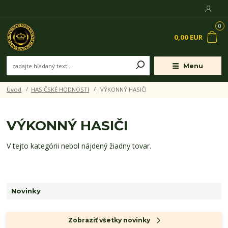
0
0,00 EUR
Menu
Úvod
HASIČSKÉ HODNOSTI
VÝKONNÝ HASIČI
VÝKONNÝ HASIČI
V tejto kategórii nebol nájdený žiadny tovar.
Novinky
Zobraziť všetky novinky