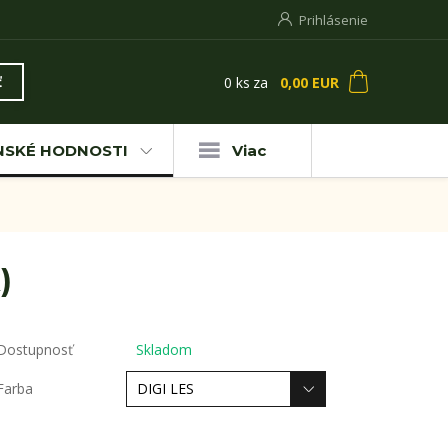
Prihlásenie
0
ks
za
0,00 EUR
ť
NSKÉ HODNOSTI
Viac
)
Dostupnosť
Skladom
Farba