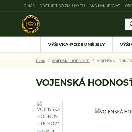
O NÁS
ODSTUPIŤ OD ZMLUVY TU
AKO NAKUPOVAT
OB
VÝŠIVKA-POZEMNÉ SILY
VÝŠI
Úvod
VOJENSKÉ HODNOSTI
VOJENSKÁ HODNOSŤ 
VOJENSKÁ HODNOSŤ 