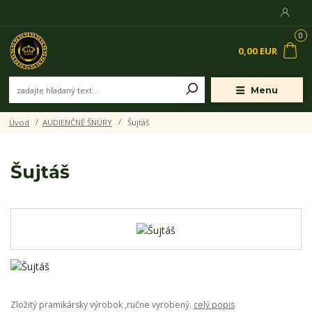
0
0,00 EUR
Menu
Úvod
AUDIENČNÉ ŠNÚRY
Šujtáš
Šujtáš
Zložitý pramikársky výrobok ,ručne vyrobený.
celý popis