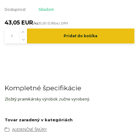
Dostupnosť
Skladom
43,05 EUR
/
ks
35,00 EUR
bez DPH
Pridať do košíka
Kompletné špecifikácie
Zložitý pramikársky výrobok ,ručne vyrobený.
Tovar zaradený v kategóriách
AUDIENČNÉ ŠNÚRY