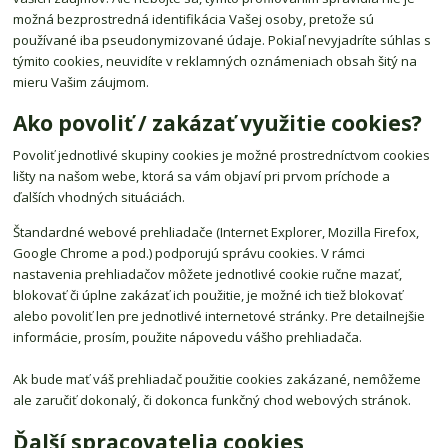
možná bezprostredná identifikácia Vašej osoby, pretože sú
používané iba pseudonymizované údaje. Pokiaľ nevyjadríte súhlas s
týmito cookies, neuvidíte v reklamných oznámeniach obsah šitý na
mieru Vašim záujmom.
Ako povoliť / zakázať využitie cookies?
Povoliť jednotlivé skupiny cookies je možné prostredníctvom cookies
lišty na našom webe, ktorá sa vám objaví pri prvom príchode a
ďalších vhodných situáciách.
Štandardné webové prehliadače (Internet Explorer, Mozilla Firefox,
Google Chrome a pod.) podporujú správu cookies. V rámci
nastavenia prehliadačov môžete jednotlivé cookie ručne mazať,
blokovať či úplne zakázať ich použitie, je možné ich tiež blokovať
alebo povoliť len pre jednotlivé internetové stránky. Pre detailnejšie
informácie, prosím, použite nápovedu vášho prehliadača.
Ak bude mať váš prehliadač použitie cookies zakázané, nemôžeme
ale zaručiť dokonalý, či dokonca funkčný chod webových stránok.
Ďalší spracovatelia cookies