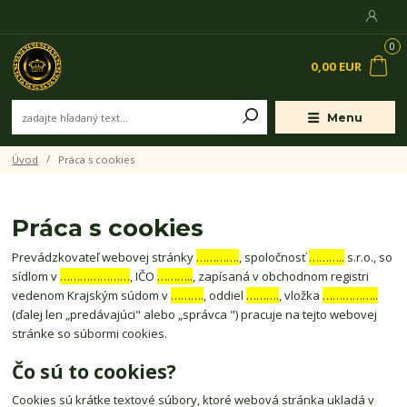
0
0,00 EUR
Menu
Úvod
Práca s cookies
Práca s cookies
Prevádzkovateľ webovej stránky
………….
, spoločnosť
………..
s.r.o., so
sídlom v
…………………
, IČO
………..
, zapísaná v obchodnom registri
vedenom Krajským súdom v
……….
, oddiel
……….
, vložka
……………..
(ďalej len „predávajúci" alebo „správca ") pracuje na tejto webovej
stránke so súbormi cookies.
Čo sú to cookies?
Cookies sú krátke textové súbory, ktoré webová stránka ukladá v