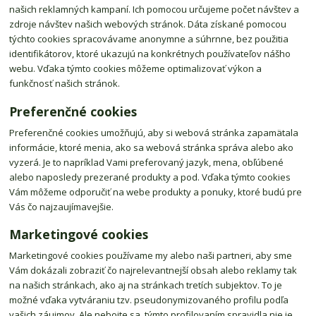
našich reklamných kampaní. Ich pomocou určujeme počet návštev a
zdroje návštev našich webových stránok. Dáta získané pomocou
týchto cookies spracovávame anonymne a súhrnne, bez použitia
identifikátorov, ktoré ukazujú na konkrétnych používateľov nášho
webu. Vďaka týmto cookies môžeme optimalizovať výkon a
funkčnosť našich stránok.
Preferenčné cookies
Preferenčné cookies umožňujú, aby si webová stránka zapamätala
informácie, ktoré menia, ako sa webová stránka správa alebo ako
vyzerá. Je to napríklad Vami preferovaný jazyk, mena, obľúbené
alebo naposledy prezerané produkty a pod. Vďaka týmto cookies
Vám môžeme odporučiť na webe produkty a ponuky, ktoré budú pre
Vás čo najzaujímavejšie.
Marketingové cookies
Marketingové cookies používame my alebo naši partneri, aby sme
Vám dokázali zobraziť čo najrelevantnejší obsah alebo reklamy tak
na našich stránkach, ako aj na stránkach tretích subjektov. To je
možné vďaka vytváraniu tzv. pseudonymizovaného profilu podľa
vašich záujmov. Ale nebojte sa, týmto profilovaním spravidla nie je