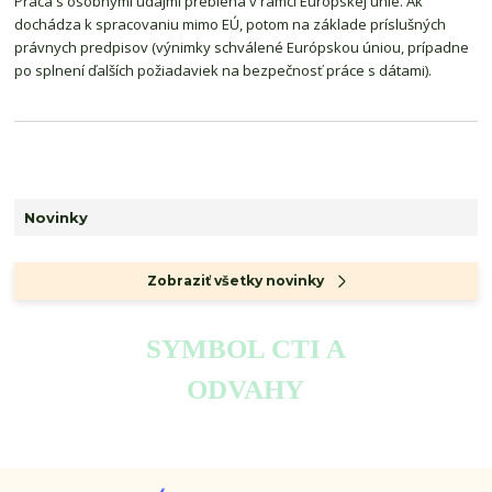
Práca s osobnými údajmi prebieha v rámci Európskej únie. Ak
dochádza k spracovaniu mimo EÚ, potom na základe príslušných
právnych predpisov (výnimky schválené Európskou úniou, prípadne
po splnení ďalších požiadaviek na bezpečnosť práce s dátami).
Novinky
Zobraziť všetky novinky
SYMBOL CTI A
ODVAHY