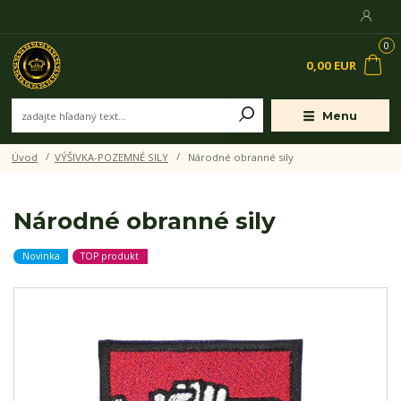
0
0,00 EUR
Menu
Úvod
VÝŠIVKA-POZEMNÉ SILY
Národné obranné sily
Národné obranné sily
Novinka
TOP produkt