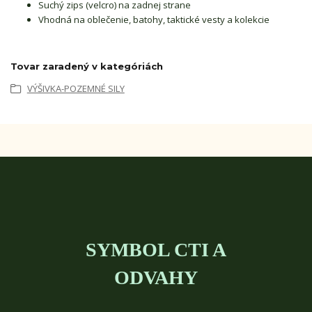
Suchý zips (velcro) na zadnej strane
Vhodná na oblečenie, batohy, taktické vesty a kolekcie
Tovar zaradený v kategóriách
VÝŠIVKA-POZEMNÉ SILY
SYMBOL CTI A
ODVAHY