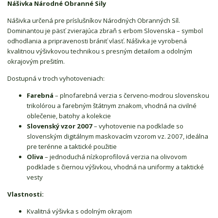
Nášivka Národné Obranné Sily
Nášivka určená pre príslušníkov Národných Obranných Síl.
Dominantou je päsť zvierajúca zbraň s erbom Slovenska – symbol
odhodlania a pripravenosti brániť vlasť. Nášivka je vyrobená
kvalitnou výšivkovou technikou s presným detailom a odolným
okrajovým prešitím.
Dostupná v troch vyhotoveniach:
Farebná
– plnofarebná verzia s červeno-modrou slovenskou
trikolórou a farebným štátnym znakom, vhodná na civilné
oblečenie, batohy a kolekcie
Slovenský vzor 2007
– vyhotovenie na podklade so
slovenským digitálnym maskovacím vzorom vz. 2007, ideálna
pre terénne a taktické použitie
Oliva
– jednoduchá nízkoprofilová verzia na olivovom
podklade s čiernou výšivkou, vhodná na uniformy a taktické
vesty
Vlastnosti:
Kvalitná výšivka s odolným okrajom