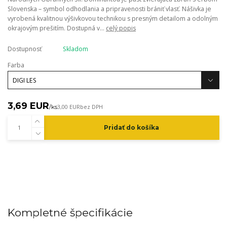
Slovenska – symbol odhodlania a pripravenosti brániť vlasť. Nášivka je
vyrobená kvalitnou výšivkovou technikou s presným detailom a odolným
okrajovým prešitím. Dostupná v...
celý popis
Dostupnosť
Skladom
Farba
3,69 EUR
/
ks
3,00 EUR
bez DPH
Pridať do košíka
Kompletné špecifikácie