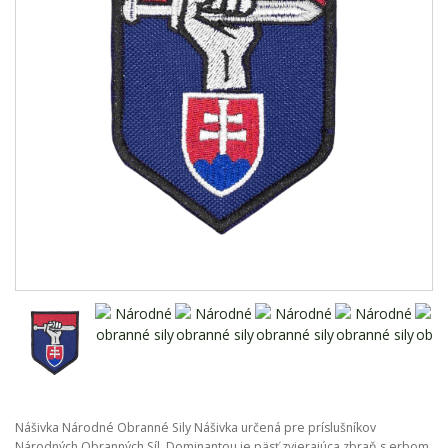
Nášivka Národné Obranné Sily Nášivka určená pre príslušníkov
Národných Obranných Síl. Dominantou je päsť zvierajúca zbraň s erbom