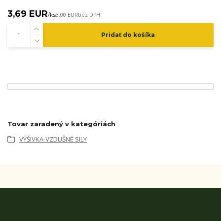
3,69 EUR
/
ks
3,00 EUR
bez DPH
Pridať do košíka
Tovar zaradený v kategóriách
VÝŠIVKA-VZDUŠNÉ SILY