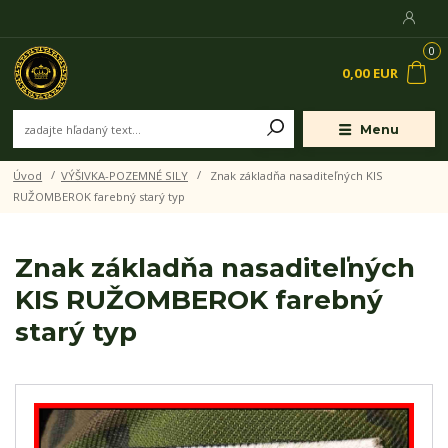
0
0,00 EUR
Menu
Úvod
VÝŠIVKA-POZEMNÉ SILY
Znak základňa nasaditeľných KIS
RUŽOMBEROK farebný starý typ
Znak základňa nasaditeľných
KIS RUŽOMBEROK farebný
starý typ