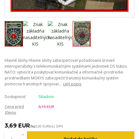
Hlavné úlohy Hlavne úlohy zabezpečovať požadovanú úroveň
interoperability s telekomunikačnými systémami jednotiek OS štátov
NATO; vytvoriť a poskytovať komunikačné a informačné prostredie
prostriedkami MOKYS zabezpečiť tranzitný komunikačný systém
pomocou tranzitných spojovac...
celý popis
Dostupnosť
Skladom
Cena pred
6,15 EUR
zľavou
3,69 EUR
/
ks
3,00 EUR
bez DPH
Pridať do košíka