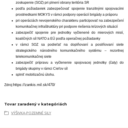
zoskupenie (SOZ) pri plnení obrany teritória SR
podľa požiadaviek zabezpečovať spojenie tranzitnými spojovacími
prostriedkami MOKYS v rámci podpory operácií brigády a práporu
pri operáciách nevojenského charakteru participovať na zabezpečení
komunikačnej infraštruktúry pri podpore riešenia krízových situácií
zabezpečiť spojenie pre jednotky vyčlenené do mierových misií,
koaličných síl NATO a EÚ podľa operačnej požiadavky
v rámci SOZ sa podieľať na doplňovaní a posilňovaní siete
strategického národného komunikačného systému – rezortnej
telekomunikačnej siete
zabezpečiť prípravu a vyčlenenie spojovacej jednotky (čaty) do
brigády skupiny v rámci Cieľov síl
splniť mobilizačnú úlohu.
https://zankis.mil.sk/470/
Zdroj:
Tovar zaradený v kategóriách
VÝŠIVKA-POZEMNÉ SILY