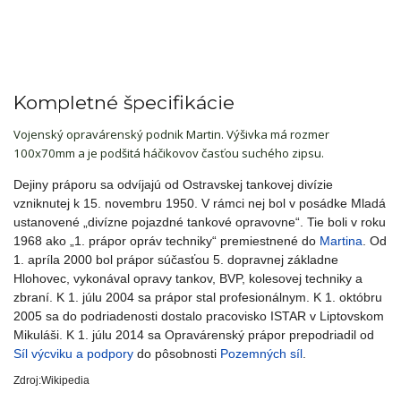
Kompletné špecifikácie
Vojenský opravárenský podnik Martin. Výšivka má rozmer
100x70mm a je podšitá háčikovov časťou suchého zipsu.
Dejiny práporu sa odvíjajú od Ostravskej tankovej divízie
vzniknutej k 15. novembru 1950. V rámci nej bol v posádke Mladá
ustanovené „divízne pojazdné tankové opravovne“. Tie boli v roku
1968 ako „1. prápor opráv techniky“ premiestnené do
Martina
. Od
1. apríla 2000 bol prápor súčasťou 5. dopravnej základne
Hlohovec, vykonával opravy tankov, BVP, kolesovej techniky a
zbraní. K 1. júlu 2004 sa prápor stal profesionálnym. K 1. októbru
2005 sa do podriadenosti dostalo pracovisko ISTAR v Liptovskom
Mikuláši. K 1. júlu 2014 sa Opravárenský prápor prepodriadil od
Síl výcviku a podpory
do pôsobnosti
Pozemných síl
.
Zdroj:Wikipedia