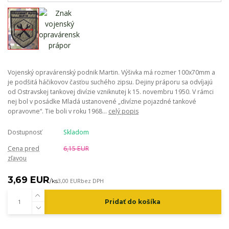
Vojenský opravárenský podnik Martin. Výšivka má rozmer 100x70mm a
je podšitá háčikovov časťou suchého zipsu. Dejiny práporu sa odvíjajú
od Ostravskej tankovej divízie vzniknutej k 15. novembru 1950. V rámci
nej bol v posádke Mladá ustanovené „divízne pojazdné tankové
opravovne“. Tie boli v roku 1968...
celý popis
Dostupnosť
Skladom
Cena pred
6,15 EUR
zľavou
3,69 EUR
/
ks
3,00 EUR
bez DPH
Pridať do košíka