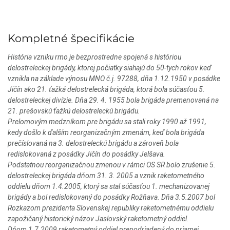
Kompletné špecifikácie
História vzniku rmo je bezprostredne spojená s históriou
delostreleckej brigády, ktorej počiatky siahajú do 50-tych rokov keď
vznikla na základe výnosu MNO č.j. 97288, dňa 1.12.1950 v posádke
Jičín ako 21. ťažká delostrelecká brigáda, ktorá bola súčasťou 5.
delostreleckej divízie. Dňa 29. 4. 1955 bola brigáda premenovaná na
21. prešovskú ťažkú delostreleckú brigádu.
Prelomovým medzníkom pre brigádu sa stali roky 1990 až 1991,
kedy došlo k ďalším reorganizačným zmenám, keď bola brigáda
prečíslovaná na 3. delostreleckú brigádu a zároveň bola
redislokovaná z posádky Jičín do posádky Jelšava.
Podstatnou reorganizačnou zmenou v rámci OS SR bolo zrušenie 5.
delostreleckej brigáda dňom 31. 3. 2005 a vznik raketometného
oddielu dňom 1.4.2005, ktorý sa stal súčasťou 1. mechanizovanej
brigády a bol redislokovaný do posádky Rožňava. Dňa 3.5.2007 bol
Rozkazom prezidenta Slovenskej republiky raketometnému oddielu
zapožičaný historický názov Jaslovský raketometný oddiel.
Dňom 1.7.2009 raketometný oddiel prepodriadený do priamej