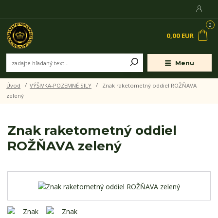
0
0,00 EUR
Menu
Úvod
VÝŠIVKA-POZEMNÉ SILY
Znak raketometný oddiel ROŽŇAVA
zelený
Znak raketometný oddiel
ROŽŇAVA zelený