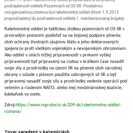
podriadenosti veliteľa Pozemných síl OS SR. Poslednou
reorganizačnou zmenou bol raketometný oddiel dňom 1.9.2015
prepodriadený do podriadenosti veliteľa 1. mechanizovanej brigády.
Raketometný oddiel je taktickou zložkou pozemných síl OS SR s
prvoradým poslaním podieľať sa na bojovej podpore plnenia
úloh ochrany životných záujmov štátu a jeho deklarovaných
spojencov proti všetkým vojenským a nevojenským ohrozeniam.
Ako oddiel v silách nižšej pripravenosti s prvkami vyššej
pripravenosti byť pripravený na rozkaz v krátkom čase nasadiť
svoje sily a prostriedky na území SR na plnenie úloh národnej
obrany v súlade s plánom použitia ozbrojených síl SR a byť
pripravený nasadiť svoje sily a prostriedky vedenie operácií pod
velením a riadením NATO, alebo inej medzinárodnej koalície,
kdekoľvek vo svete.
Zdroj:
https://www.regrutacia.sk/209-sk/raketometny-oddiel-
roznava/
Tovar zaradený v kategóriách