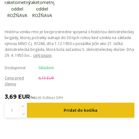
História vzniku rmo je bezprostredne spojená s históriou delostreleckej
brigády, ktorej počiatky siahajú do 50-tych rokov keď vznikla na základe
výnosu MNO č.j. 97288, dňa 1.12.1950 v posádke Jičín ako 21. ťažká
delostrelecká brigáda, ktorá bola súčasťou 5. delostreleckej divízie. Dňa
29. 4. 1955 bo...
celý popis
Dostupnosť
Skladom
Cena pred
6,15 EUR
zľavou
3,69 EUR
/
ks
3,00 EUR
bez DPH
Pridať do košíka