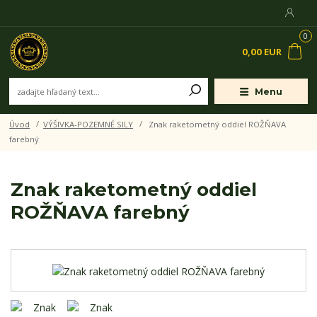
0
0,00 EUR
Menu
Úvod
VÝŠIVKA-POZEMNÉ SILY
Znak raketometný oddiel ROŽŇAVA
farebný
Znak raketometný oddiel
ROŽŇAVA farebný