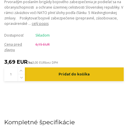
Prvoradým poslaním brigády bojového zabezpečenia je podieľať sa na
obranyschopnosti a ochrane územnej celistvosti Slovenskej republiky. V
rámci záväzkov voči NATO plniť úlohy podľa článku 5 Washingtonskej
zmluvy. Poskytovať bojové zabezpečenie (prepravné, zásobovacie,
opravárenské ...
celý popis
Dostupnosť
Skladom
Cena pred
6,15 EUR
zľavou
3,69 EUR
/
ks
3,00 EUR
bez DPH
Pridať do košíka
Kompletné špecifikácie