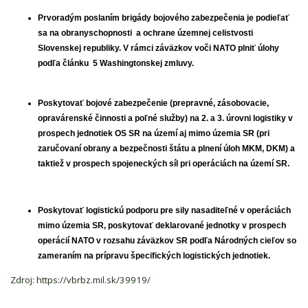
Prvoradým poslaním brigády bojového zabezpečenia je podieľať
sa na obranyschopnosti a ochrane územnej celistvosti
Slovenskej republiky. V rámci záväzkov voči NATO plniť úlohy
podľa článku 5 Washingtonskej zmluvy.
Poskytovať bojové zabezpečenie (prepravné, zásobovacie,
opravárenské činnosti a poľné služby) na 2. a 3. úrovni logistiky v
prospech jednotiek OS SR na území aj mimo územia SR (pri
zaručovaní obrany a bezpečnosti štátu a plnení úloh MKM, DKM) a
taktiež v prospech spojeneckých síl pri operáciách na území SR.
Poskytovať logistickú podporu pre sily nasaditeľné v operáciách
mimo územia SR, poskytovať deklarované jednotky v prospech
operácií NATO v rozsahu záväzkov SR podľa Národných cieľov so
zameraním na prípravu špecifických logistických jednotiek.
Zdroj: https://vbrbz.mil.sk/39919/