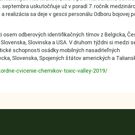
. septembra uskutočňuje už v poradí 7. ročník medziná
 a realizácia sa deje v gescii personálu Odboru bojovej 
i osem odberových identifikačných tímov z Belgicka, Če
, Slovenska, Slovinska a USA. V druhom týždni si medzi 
ytické schopnosti osádky mobilných nasaditeľných
mecka, Slovenska, Spojených štátov amerických a Talians
ordne-cvicenie-chemikov-toxic-valley-2019/