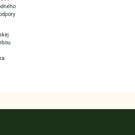
rodného
podpory
skej
sebou
ka.