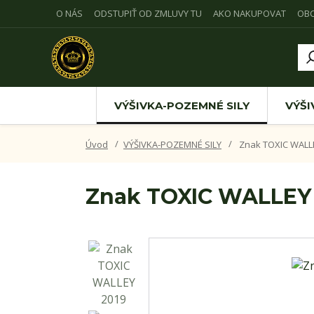
O NÁS
ODSTUPIŤ OD ZMLUVY TU
AKO NAKUPOVAT
OB
VÝŠIVKA-POZEMNÉ SILY
VÝŠI
Úvod
VÝŠIVKA-POZEMNÉ SILY
Znak TOXIC WALL
Znak TOXIC WALLEY