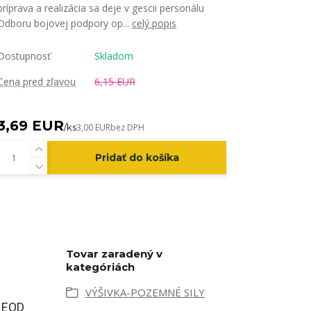
príprava a realizácia sa deje v gescii personálu
Odboru bojovej podpory op...
celý popis
Dostupnosť
Skladom
Cena pred zľavou
6,15 EUR
3,69 EUR
/
ks
3,00 EUR
bez DPH
Pridať do košíka
Tovar zaradený v
kategóriách
VÝŠIVKA-POZEMNÉ SILY
u EOD