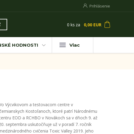
Prihlásenie
0
ks
za
0,00 EUR
ť
NSKÉ HODNOSTI
Viac
Vo Výcvikovom a testovacom centre v
Zemianskych Kostoľanoch, ktoré patrí Národnému
centru EOD a RCHBO v Novákoch sa v dňoch 9. až
20. septembra uskutočňuje už v poradí 7. ročník
medzinárodného cvičenia Toxic Valley 2019. Jeho