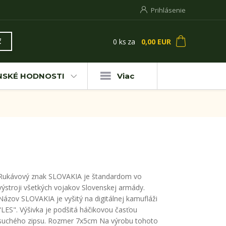
Prihlásenie
0
ks
za
0,00 EUR
ť
NSKÉ HODNOSTI
Viac
Rukávový znak SLOVAKIA je štandardom vo
výstroji všetkých vojakov Slovenskej armády.
Názov SLOVAKIA je vyšitý na digitálnej kamufláži
"LES". Výšivka je podšitá háčikovou časťou
suchého zipsu. Rozmer 7x5cm Na výrobu tohoto