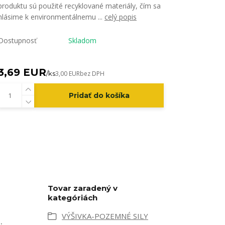
produktu sú použité recyklované materiály, čím sa
hlásime k environmentálnemu ...
celý popis
Dostupnosť
Skladom
3,69 EUR
/
ks
3,00 EUR
bez DPH
Pridať do košíka
Tovar zaradený v
kategóriách
VÝŠIVKA-POZEMNÉ SILY