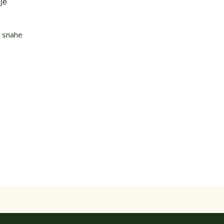
je
v snahe