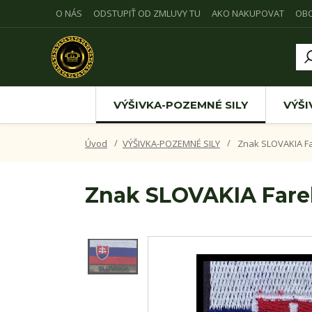
O NÁS
ODSTUPIŤ OD ZMLUVY TU
AKO NAKUPOVAT
OB
VÝŠIVKA-POZEMNÉ SILY
VÝŠI
Úvod
VÝŠIVKA-POZEMNÉ SILY
Znak SLOVAKIA Fa
Znak SLOVAKIA Fare