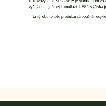
Rukávový znak SLOVAKIA je štandardom vo vý
vyšitý na digitálnej kamufláži "LES". Výšivk
Na výrobu tohoto produktu sú použité recyklo