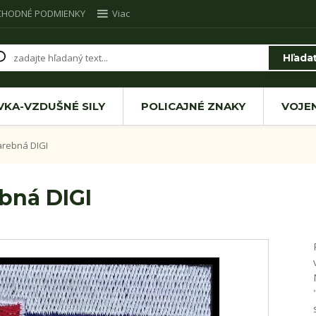
CHODNÉ PODMIENKY
Viac
Hľada
VKA-VZDUŠNÉ SILY
POLICAJNÉ ZNAKY
VOJE
rebná DIGI
bná DIGI