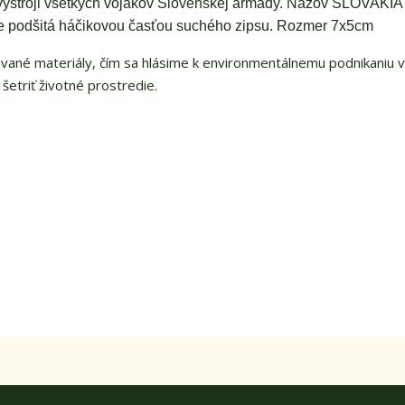
stroji všetkých vojakov Slovenskej armády. Názov SLOVAKIA 
a je podšitá háčikovou časťou suchého zipsu. Rozmer 7x5cm
vané materiály, čím sa hlásime k environmentálnemu podnikaniu 
šetriť životné prostredie.