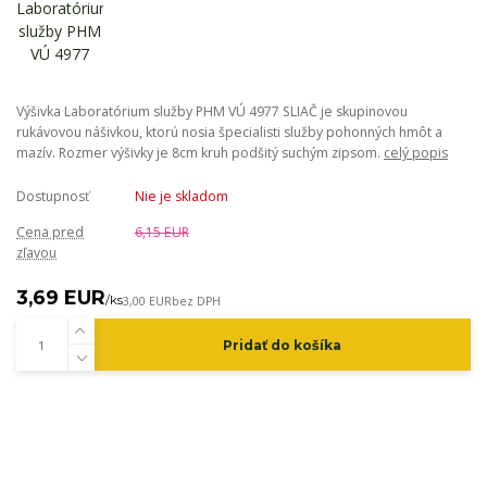
Výšivka Laboratórium služby PHM VÚ 4977 SLIAČ je skupinovou
rukávovou nášivkou, ktorú nosia špecialisti služby pohonných hmôt a
mazív. Rozmer výšivky je 8cm kruh podšitý suchým zipsom.
celý popis
Dostupnosť
Nie je skladom
Cena pred
6,15 EUR
zľavou
3,69 EUR
/
ks
3,00 EUR
bez DPH
Pridať do košíka