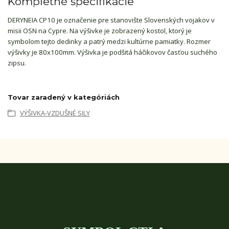
Kompletné špecifikácie
DERYNEIA CP10 je označenie pre stanovište Slovenských vojakov v
misii OSN na Cypre. Na výšivke je zobrazený kostol, ktorý je
symbolom tejto dedinky a patrý medzi kultúrne pamiatky. Rozmer
výšivky je 80x100mm. Výšivka je podšitá háčikovov časťou suchého
zipsu.
Tovar zaradený v kategóriách
VÝŠIVKA-VZDUŠNÉ SILY