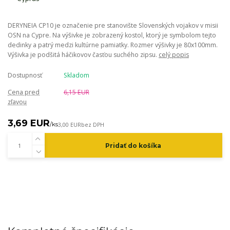
DERYNEIA CP10 je označenie pre stanovište Slovenských vojakov v misii
OSN na Cypre. Na výšivke je zobrazený kostol, ktorý je symbolom tejto
dedinky a patrý medzi kultúrne pamiatky. Rozmer výšivky je 80x100mm.
Výšivka je podšitá háčikovov časťou suchého zipsu.
celý popis
Dostupnosť
Skladom
Cena pred
6,15 EUR
zľavou
3,69 EUR
/
ks
3,00 EUR
bez DPH
Pridať do košíka