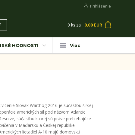
Prihlásenie
0
ks
za
0,00 EUR
ť
NSKÉ HODNOSTI
Viac
Cvičenie Slovak Warthog 2016 je súčasťou širšej
operácie amerických síl pod názvom Atlantic
Resolve, súčasťou ktorej sú práve prebiehajúce
cvičenia v Maďarsku a Českej republike.
Amerických lietadiel A-10 majú domovskú