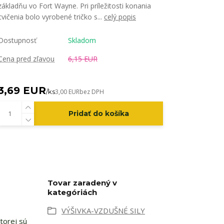
základňu vo Fort Wayne. Pri príležitosti konania
cvičenia bolo vyrobené tričko s...
celý popis
Dostupnosť
Skladom
Cena pred zľavou
6,15 EUR
3,69 EUR
/
ks
3,00 EUR
bez DPH
Pridať do košíka
Tovar zaradený v
kategóriách
VÝŠIVKA-VZDUŠNÉ SILY
torej sú