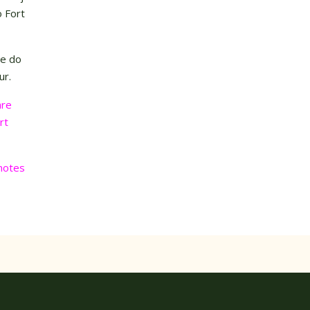
o Fort
že do
ur.
are
rt
notes