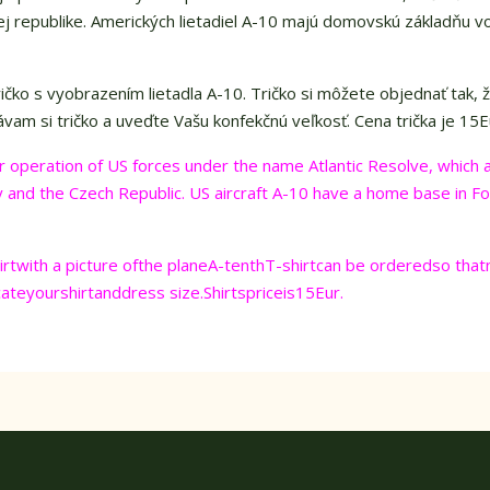
j republike.
Amerických lietadiel A-10 majú domovskú základňu v
tričko s vyobrazením lietadla A-10. Tričko si môžete objednať tak, 
 si tričko a uveďte Vašu konfekčnú veľkosť. Cena trička je 15E
r operation of US forces under the name Atlantic Resolve, which 
y and the Czech Republic. US aircraft A-10 have a home base in Fo
irt
with a picture of
the plane
A
-
tenth
T-shirt
can be ordered
so that
cate
your
shirt
and
dress size
.
Shirts
price
is
15Eur
.