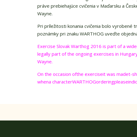
práve prebiehajúce cvičenia v Maďarsku a Česke
Wayne.
Pri príležitosti konania cvičenia bolo vyrobené 
poznámky pri znaku WARTHOG uveďte objednávam
Exercise Slovak Warthog 2016 is part of a wide
legally part of the ongoing exercises in Hungar
Wayne.
On the occasion of
the exercise
it was made
t-sh
when
a character
WARTHOG
ordering
please
indi