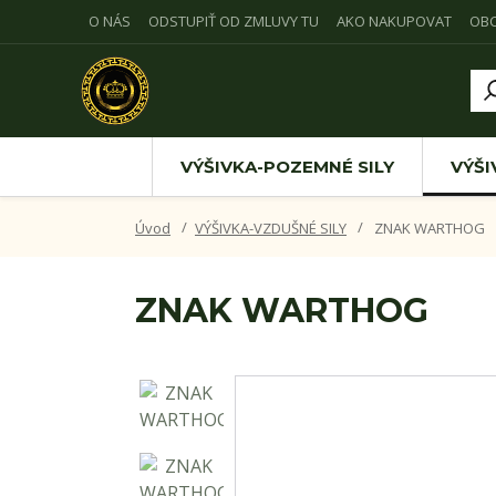
O NÁS
ODSTUPIŤ OD ZMLUVY TU
AKO NAKUPOVAT
OB
VÝŠIVKA-POZEMNÉ SILY
VÝŠI
Úvod
VÝŠIVKA-VZDUŠNÉ SILY
ZNAK WARTHOG
ZNAK WARTHOG