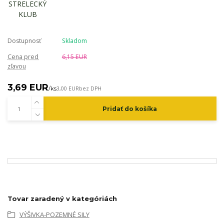
Dostupnosť
Skladom
Cena pred
6,15 EUR
zľavou
3,69 EUR
/
ks
3,00 EUR
bez DPH
Pridať do košíka
Tovar zaradený v kategóriách
VÝŠIVKA-POZEMNÉ SILY