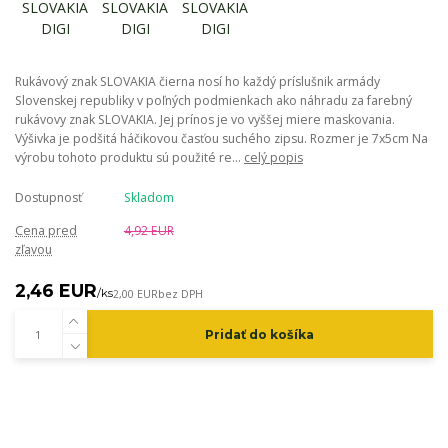
Rukávový znak SLOVAKIA čierna nosí ho každý príslušnik armády
Slovenskej republiky v poľných podmienkach ako náhradu za farebný
rukávovy znak SLOVAKIA. Jej prínos je vo vyššej miere maskovania.
Výšivka je podšitá háčikovou časťou suchého zipsu. Rozmer je 7x5cm Na
výrobu tohoto produktu sú použité re...
celý popis
Dostupnosť
Skladom
Cena pred
4,92 EUR
zľavou
2,46 EUR
/
ks
2,00 EUR
bez DPH
Pridať do košíka