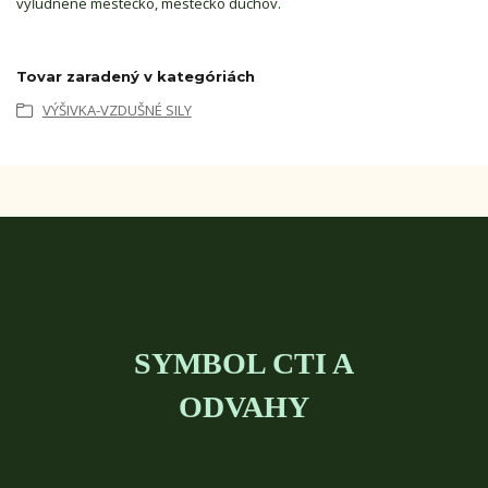
vyľudnené mestečko, mestečko duchov.
Tovar zaradený v kategóriách
VÝŠIVKA-VZDUŠNÉ SILY
SYMBOL CTI A
ODVAHY