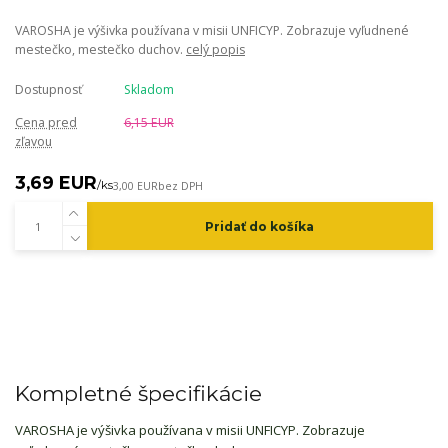
VAROSHA je výšivka používana v misii UNFICYP. Zobrazuje vyľudnené
mestečko, mestečko duchov.
celý popis
Dostupnosť
Skladom
Cena pred
6,15 EUR
zľavou
3,69 EUR
/
ks
3,00 EUR
bez DPH
Pridať do košíka
Kompletné špecifikácie
VAROSHA je výšivka používana v misii UNFICYP. Zobrazuje