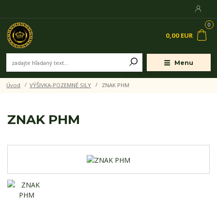
0
0,00 EUR
Menu
Úvod
VÝŠIVKA-POZEMNÉ SILY
ZNAK PHM
ZNAK PHM