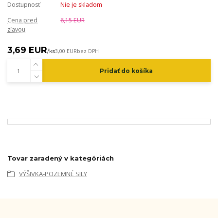
Dostupnosť
Nie je skladom
Cena pred
6,15 EUR
zľavou
3,69 EUR
/
ks
3,00 EUR
bez DPH
Pridať do košíka
Tovar zaradený v kategóriách
VÝŠIVKA-POZEMNÉ SILY