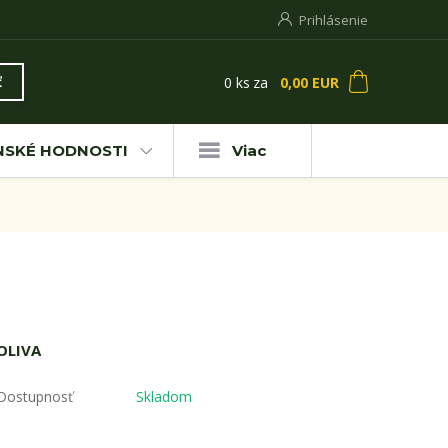
Prihlásenie
0
ks
za
0,00 EUR
ť
NSKÉ HODNOSTI
Viac
OLIVA
Dostupnosť
Skladom