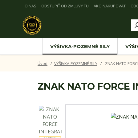
O NÁS
ODSTUPIŤ OD ZMLUVY TU
AKO NAKUPOVAT
OB
VÝŠIVKA-POZEMNÉ SILY
VÝŠI
Úvod
VÝŠIVKA-POZEMNÉ SILY
ZNAK NATO FORCE
ZNAK NATO FORCE I