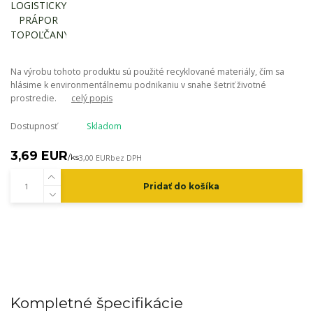
Na výrobu tohoto produktu sú použité recyklované materiály, čím sa
hlásime k environmentálnemu podnikaniu v snahe šetriť životné
prostredie.
celý popis
Dostupnosť
Skladom
3,69 EUR
/
ks
3,00 EUR
bez DPH
Pridať do košíka
Kompletné špecifikácie