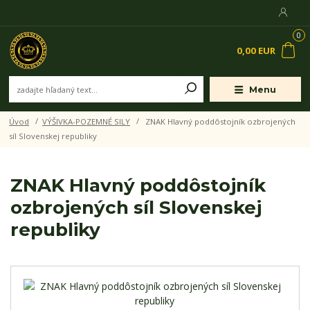
0
0,00 EUR
Menu
Úvod
VÝŠIVKA-POZEMNÉ SILY
ZNAK Hlavný poddôstojník ozbrojených
síl Slovenskej republiky
ZNAK Hlavný poddôstojník
ozbrojených síl Slovenskej
republiky