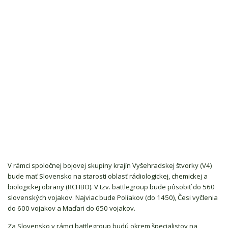
V rámci spoločnej bojovej skupiny krajín Vyšehradskej štvorky (V4)
bude mať Slovensko na starosti oblasť rádiologickej, chemickej a
biologickej obrany (RCHBO). V tzv. battlegroup bude pôsobiť do 560
slovenských vojakov. Najviac bude Poliakov (do 1450), Česi vyčlenia
do 600 vojakov a Maďari do 650 vojakov.
Za Slovensko v rámci battlegroup budú okrem špecialistov na