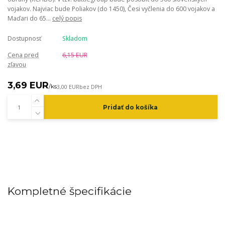
vojakov. Najviac bude Poliakov (do 1450), Česi vyčlenia do 600 vojakov a
Maďari do 65...
celý popis
Dostupnosť
Skladom
Cena pred
6,15 EUR
zľavou
3,69 EUR
/
ks
3,00 EUR
bez DPH
Pridať do košíka
Kompletné špecifikácie