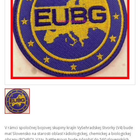
V rámci spoločnej bojovej skupiny krajín Vyšehradskej štvorky (V4) bude
mať Slovensko na starosti oblasť rádiologickej, chemickej a biologickej
obrany (RCHBO). V tzv. battlegroup bude pôsobiť do 560 slovenských