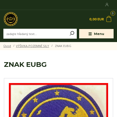
0
0,00 EUR
Menu
Úvod
VÝŠIVKA-POZEMNÉ SILY
ZNAK EUBG
ZNAK EUBG