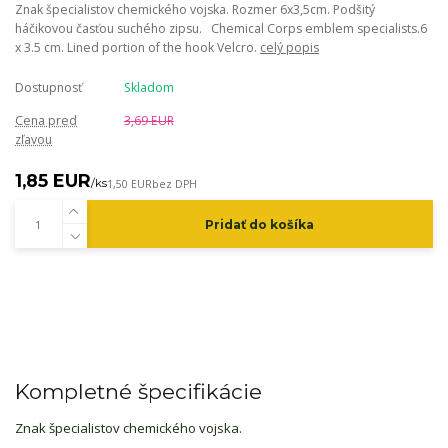
Znak špecialistov chemického vojska. Rozmer 6x3,5cm. Podšitý
háčikovou časťou suchého zipsu. Chemical Corps emblem specialists.6
x 3.5 cm. Lined portion of the hook Velcro.
celý popis
Dostupnosť
Skladom
Cena pred
3,69 EUR
zľavou
1,85 EUR
/
ks
1,50 EUR
bez DPH
Pridať do košíka
Kompletné špecifikácie
Znak špecialistov chemického vojska.