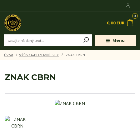
0
0,00 EUR
Menu
Úvod
VÝŠIVKA-POZEMNÉ SILY
ZNAK CBRN
ZNAK CBRN