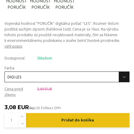
Vojenská hodnosť "PORUČÍK" digitálna potlač "LES". Rozmer 9x5cm
podšitá suchým zipsom (háčiková časť). Cena je za 1kus. Na výrobu
tohoto produktu sú použité recyklované materiály, čím sa hlásime
k environmentálnemu podnikaniu v snahe šetriť životné prostredie.
celý popis
Dostupnosť
Skladom
Farba
Cena pred
3,69 EUR
zľavou
3,08 EUR
/
ks
2,50 EUR
bez DPH
Pridať do košíka