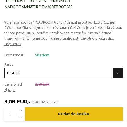
Vojenská hodnosť "NADRODMAJSTER" digitálna potlač "LES". Rozmer
9x5cm podšitá suchým zipsom (strana háčik) Cena je za 1 kus. Na výrobu
tohoto produktu sú použité recyklované materiály, čím sa hlásime
k environmentálnemu podnikaniu v snahe šetriť životné prostredie.
celý popis
Dostupnosť
Skladom
Farba
Cena pred
3,69 EUR
zľavou
3,08 EUR
/
ks
2,50 EUR
bez DPH
Pridať do košíka