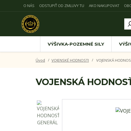
O NÁS
ODSTUPIŤ OD ZMLUVY TU
AKO NAKUPOVAT
OB
VÝŠIVKA-POZEMNÉ SILY
VÝŠI
Úvod
VOJENSKÉ HODNOSTI
VOJENSKÁ HODNOS
VOJENSKÁ HODNOS