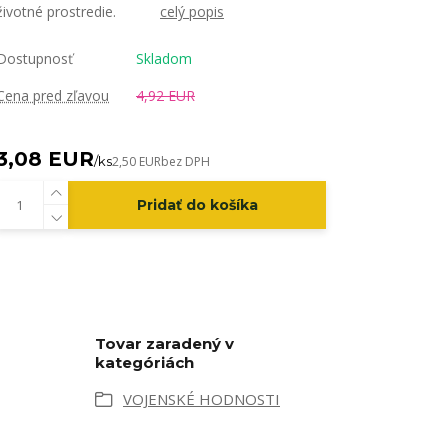
životné prostredie.
celý popis
Dostupnosť
Skladom
Cena pred zľavou
4,92 EUR
3,08 EUR
/
ks
2,50 EUR
bez DPH
Pridať do košíka
Tovar zaradený v
kategóriách
VOJENSKÉ HODNOSTI