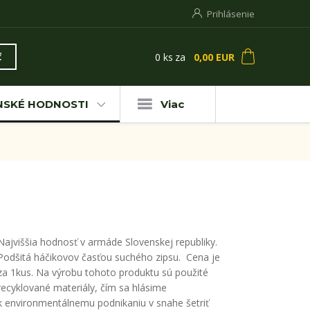
Prihlásenie
0
ks
za
0,00 EUR
ť
NSKÉ HODNOSTI
Viac
Najviššia hodnosť v armáde Slovenskej republiky.
Podšitá háčikovov časťou suchého zipsu. Cena je
za 1kus. Na výrobu tohoto produktu sú použité
recyklované materiály, čím sa hlásime
k environmentálnemu podnikaniu v snahe šetriť