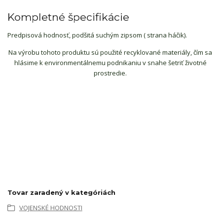
Kompletné špecifikácie
Predpisová hodnosť, podšitá suchým zipsom ( strana háčik).
Na výrobu tohoto produktu sú použité recyklované materiály, čím sa
hlásime k environmentálnemu podnikaniu v snahe šetriť životné
prostredie.
Tovar zaradený v kategóriách
VOJENSKÉ HODNOSTI