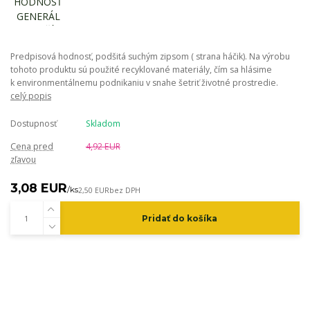
Predpisová hodnosť, podšitá suchým zipsom ( strana háčik). Na výrobu
tohoto produktu sú použité recyklované materiály, čím sa hlásime
k environmentálnemu podnikaniu v snahe šetriť životné prostredie.
celý popis
Dostupnosť
Skladom
Cena pred
4,92 EUR
zľavou
3,08 EUR
/
ks
2,50 EUR
bez DPH
Pridať do košíka