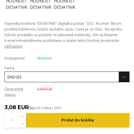
Vojenská hodnosť "DESIATNIK" digitálna potlač "LES". Rozmer 9x5cm
podšitá háčikovou časťou suchého zipsu. Cena je za 1kus. Na výrobu
tohoto produktu sú použité recyklované materiály, čím sa hlásime
k environmentálnemu podnikaniu v snahe šetriť životné prostredie.
celý popis
Dostupnosť
Skladom
Farba
Cena pred
3,69 EUR
zľavou
3,08 EUR
/
ks
2,50 EUR
bez DPH
Pridať do košíka