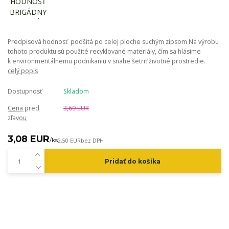
Predpisová hodnosť podšitá po celej ploche suchým zipsom Na výrobu
tohoto produktu sú použité recyklované materiály, čím sa hlásime
k environmentálnemu podnikaniu v snahe šetriť životné prostredie.
celý popis
Dostupnosť
Skladom
Cena pred
3,69 EUR
zľavou
3,08 EUR
/
ks
2,50 EUR
bez DPH
Pridať do košíka