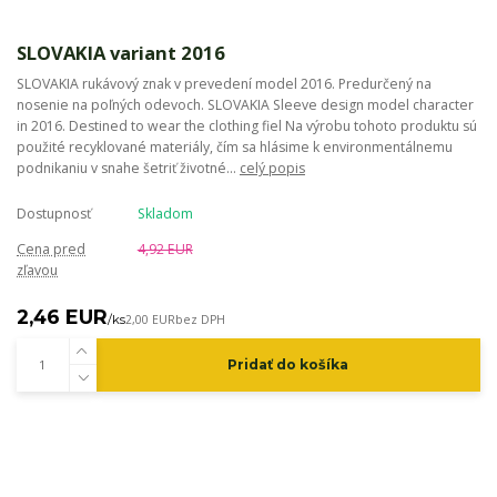
SLOVAKIA variant 2016
SLOVAKIA rukávový znak v prevedení model 2016. Predurčený na
nosenie na poľných odevoch. SLOVAKIA Sleeve design model character
in 2016. Destined to wear the clothing fiel Na výrobu tohoto produktu sú
použité recyklované materiály, čím sa hlásime k environmentálnemu
podnikaniu v snahe šetriť životné...
celý popis
Dostupnosť
Skladom
Cena pred
4,92 EUR
zľavou
2,46 EUR
/
ks
2,00 EUR
bez DPH
Pridať do košíka