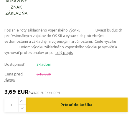
Poslanie roty základného vojenského výcviku Uviesť budúcich
profesionálnych vojakov do OS SR a vybaviť ich potrebnými
vedomosťami a základnými vojenskými zručnosťami. Ciele výcviku
Cieľom výcviku základného vojenského výcviku je vycvičiť a
vychovať profesionálov prip...
celý popis
Dostupnosť
Skladom
Cena pred
6,15 EUR
zľavou
3,69 EUR
/
ks
3,00 EUR
bez DPH
Pridať do košíka