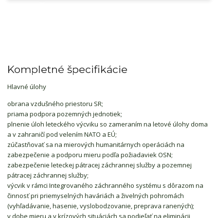
Kompletné špecifikácie
Hlavné úlohy
obrana vzdušného priestoru SR;
priama podpora pozemných jednotiek;
plnenie úloh leteckého výcviku so zameraním na letové úlohy doma
a v zahraničí pod velením NATO a EÚ;
zúčastňovať sa na mierových humanitárnych operáciách na
zabezpečenie a podporu mieru podľa požiadaviek OSN;
zabezpečenie leteckej pátracej záchrannej služby a pozemnej
pátracej záchrannej služby;
výcvik v rámci Integrovaného záchranného systému s dôrazom na
činnosť pri priemyselných haváriách a živelných pohromách
(vyhľadávanie, hasenie, vyslobodzovanie, preprava ranených);
v dobe mieru a v krízových situáciách sa podieľať na eliminácii