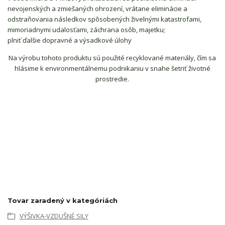
nevojenských a zmiešaných ohrození, vrátane eliminácie a
odstraňovania následkov spôsobených živelnými katastrofami,
mimoriadnymi udalosťami, záchrana osôb, majetku;
plniť ďalšie dopravné a výsadkové úlohy
Na výrobu tohoto produktu sú použité recyklované materiály, čím sa
hlásime k environmentálnemu podnikaniu v snahe šetriť životné
prostredie.
Tovar zaradený v kategóriách
VÝŠIVKA-VZDUŠNÉ SILY