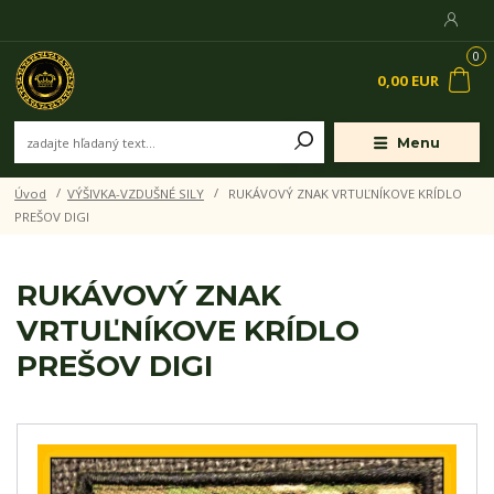
0
0,00 EUR
Menu
Úvod
VÝŠIVKA-VZDUŠNÉ SILY
RUKÁVOVÝ ZNAK VRTUĽNÍKOVE KRÍDLO
PREŠOV DIGI
RUKÁVOVÝ ZNAK
VRTUĽNÍKOVE KRÍDLO
PREŠOV DIGI