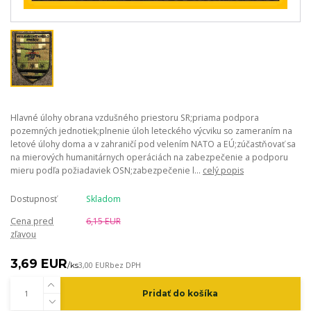
Hlavné úlohy obrana vzdušného priestoru SR;priama podpora
pozemných jednotiek;plnenie úloh leteckého výcviku so zameraním na
letové úlohy doma a v zahraničí pod velením NATO a EÚ;zúčastňovať sa
na mierových humanitárnych operáciách na zabezpečenie a podporu
mieru podľa požiadaviek OSN;zabezpečenie l...
celý popis
Dostupnosť
Skladom
Cena pred
6,15 EUR
zľavou
3,69 EUR
/
ks
3,00 EUR
bez DPH
Pridať do košíka