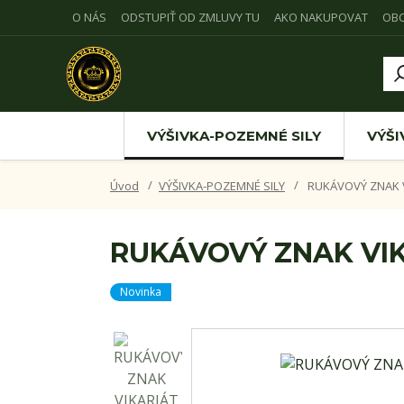
O NÁS
ODSTUPIŤ OD ZMLUVY TU
AKO NAKUPOVAT
OB
VÝŠIVKA-POZEMNÉ SILY
VÝŠI
Úvod
VÝŠIVKA-POZEMNÉ SILY
RUKÁVOVÝ ZNAK V
RUKÁVOVÝ ZNAK VIK
Novinka