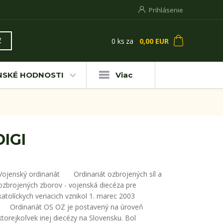
Prihlásenie
0
ks
za
0,00 EUR
ť
NSKÉ HODNOSTI
Viac
IGI
Vojenský ordinariát Ordinariát ozbrojených síl a
ozbrojených zborov - vojenská diecéza pre
katolíckych veriacich vznikol 1. marec 2003
Ordinariát OS OZ je postavený na úroveň
ktorejkoľvek inej diecézy na Slovensku. Bol