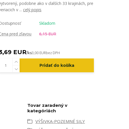
vytvorený, podobne ako v ďalších 33 krajinách, pre
veriacich v ...
celý popis
Dostupnosť
Skladom
Cena pred zľavou
6,15 EUR
3,69 EUR
/
ks
3,00 EUR
bez DPH
Pridať do košíka
Tovar zaradený v
kategóriách
VÝŠIVKA-POZEMNÉ SILY