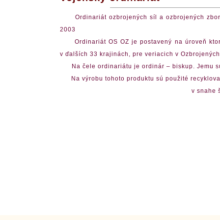
Ordinariát ozbrojených síl a ozbrojených zborov
2003
Ordinariát OS OZ je postavený na úroveň ktorej
v ďalších 33 krajinách, pre veriacich v Ozbrojenýc
Na čele ordinariátu je ordinár – biskup. Jemu sú
Na výrobu tohoto produktu sú použité recyklov
v snahe š