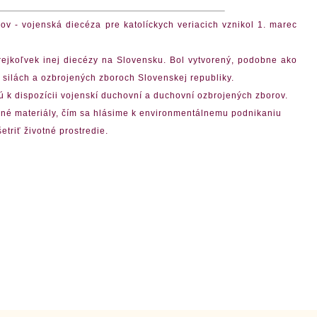
 - vojenská diecéza pre katolíckych veriacich vznikol 1. marec
koľvek inej diecézy na Slovensku. Bol vytvorený, podobne ako
h silách a ozbrojených zboroch Slovenskej republiky.
 k dispozícii vojenskí duchovní a duchovní ozbrojených zborov.
ané materiály, čím sa hlásime k environmentálnemu podnikaniu
etriť životné prostredie.