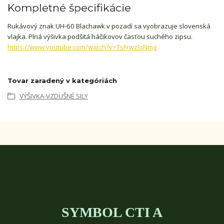
Kompletné špecifikácie
Rukávový znak UH-60 Blachawk v pozadí sa vyobrazuje slovenská
vlajka. Plná výšivka podšitá háčikovov časťou suchého zipsu.
https://www.youtube.com/watch?v=TsFrwzloNmg
Tovar zaradený v kategóriách
VÝŠIVKA-VZDUŠNÉ SILY
SYMBOL CTI A