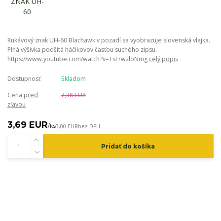
Rukávový znak UH-60 Blachawk v pozadí sa vyobrazuje slovenská vlajka.
Plná výšivka podšitá háčikovov časťou suchého zipsu.
https://www.youtube.com/watch?v=TsFrwzloNmg
celý popis
Dostupnosť
Skladom
Cena pred
7,38 EUR
zľavou
3,69 EUR
/
ks
3,00 EUR
bez DPH
Pridať do košíka