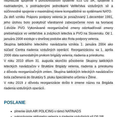
nepretržité spojenie v pohotovostnom systéme VzS OS SR, spojenie s
nadriadeným, s podriadenými jednotkami Veliteľstva vzdušných síl a
súčinnostné spojenie v maximálnej miere kompatibilné so systémami NATO.
Za deň vzniku Práporu podpory velenia je považovaný 1.december 1991,
jeho úlohou bolo poskytnúť všestranné zabezpečenie novo sa tvoriacej
1.divízie PVO. Vykonávané reorganizačné zmeny odzrkadľovali zmeny
prebiehajúce vo veliteľstve a zväzkoch letectva a PVO na Slovensku. Od 1.
januára 2008 existuje v dnešnej podobe ako Rota podpory velenia.
Skupina taktického leteckého navádzania vznikla 1. januára 2004 ako
súčasť Centra riadenia vzdušných operácií. Reorganizáciou sa 1. apríla
2006 stala samostatným prvkom brigády velenia, riadenia a prieskumu.
V roku 2010 dňom 31. augusta skončilo pôsobenie Skupiny taktických
leteckých navádzačov v štruktúre Brigády velenia, riadenia a prieskumu
z dôvodu reorganizačných zmien. Skupina taktických leteckých navádzačov
bola začlenená do štruktúry 5. pluku špeciálneho určenia v Žiline.
V roku 2019 z dôvodu reorganizácie došlo k zmene názvu na Brigáda
riadenia vzdušných operácií.
POSLANIE
plnenie úloh AIR POLICING v rámci NATINADS
vykonávanie aktívneho velenia a riadenie vzdušných síl OS SR