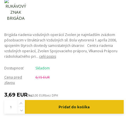
Brigáda riadenia vzdušných operácií Zvolen je najmladším zväzkom
pôsobiacim v štruktúrach Vzdušných síl. Bola vytvorená 1.apríla 2006,
spojením štyroch dovtedy samostatných útvarov: Centra riadenia
vzdušných operácií, Zvolen Spojovacieho práporu, Vlkanová Práporu
rádiolokačného pri...
celý popis
Dostupnosť
Skladom
Cena pred
6,15 EUR
zľavou
3,69 EUR
/
ks
3,00 EUR
bez DPH
Pridať do košíka