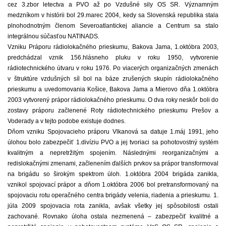
cez 3.zbor letectva a PVO až po Vzdušné sily OS SR. Významným
medzníkom v histórii bol 29.marec 2004, kedy sa Slovenská republika stala
plnohodnotným členom Severoatlantickej aliancie a Centrum sa stalo
integrálnou súčasťou NATINADS.
Vzniku Práporu rádiolokačného prieskumu, Bakova Jama, 1.októbra 2003,
predchádzal vznik 156.hlásneho pluku v roku 1950, vytvorenie
rádiotechnického útvaru v roku 1976. Po viacerých organizačných zmenách
v štruktúre vzdušných síl bol na báze zrušených skupín rádiolokačného
prieskumu a uvedomovania Košice, Bakova Jama a Mierovo dňa 1.októbra
2003 vytvorený prápor rádiolokačného prieskumu. O dva roky neskôr boli do
zostavy práporu začlenené Roty rádiotechnického prieskumu Prešov a
Voderady a v tejto podobe existuje dodnes.
Dňom vzniku Spojovacieho práporu Vlkanová sa datuje 1.máj 1991, jeho
úlohou bolo zabezpečiť 1.divíziu PVO a jej tvoriaci sa pohotovostný systém
kvalitným a nepretržitým spojením. Následnými reorganizačnými a
redislokačnými zmenami, začlenením ďalších prvkov sa prápor transformoval
na brigádu so širokým spektrom úloh. 1.októbra 2004 brigáda zanikla,
vznikol spojovací prápor a dňom 1.októbra 2006 bol pretransformovaný na
spojovaciu rotu operačného centra brigády velenia, riadenia a prieskumu. 1.
júla 2009 spojovacia rota zanikla, avšak všetky jej spôsobilosti ostali
zachované. Rovnako úloha ostala nezmenená – zabezpečiť kvalitné a