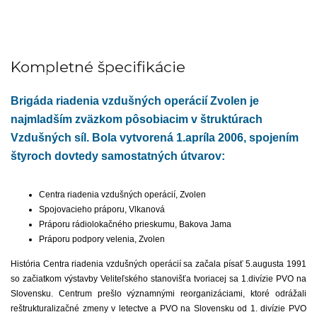
Kompletné špecifikácie
Brigáda riadenia vzdušných operácií Zvolen je
najmladším zväzkom pôsobiacim v štruktúrach
Vzdušných síl. Bola vytvorená 1.apríla 2006, spojením
štyroch dovtedy samostatných útvarov:
Centra riadenia vzdušných operácií, Zvolen
Spojovacieho práporu, Vlkanová
Práporu rádiolokačného prieskumu, Bakova Jama
Práporu podpory velenia, Zvolen
História Centra riadenia vzdušných operácií sa začala písať 5.augusta 1991
so začiatkom výstavby Veliteľského stanovišťa tvoriacej sa 1.divízie PVO na
Slovensku. Centrum prešlo významnými reorganizáciami, ktoré odrážali
reštrukturalizačné zmeny v letectve a PVO na Slovensku od 1. divízie PVO