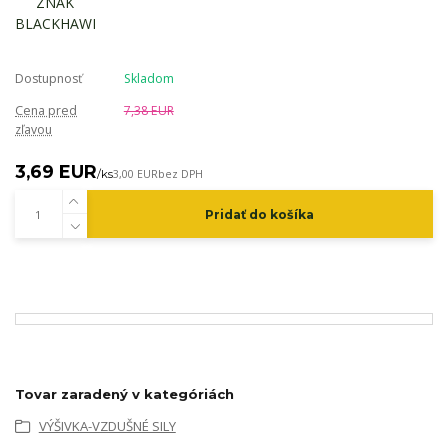
Dostupnosť
Skladom
Cena pred
7,38 EUR
zľavou
3,69 EUR
/
ks
3,00 EUR
bez DPH
Pridať do košíka
Tovar zaradený v kategóriách
VÝŠIVKA-VZDUŠNÉ SILY