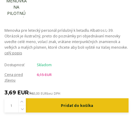
Menovka pre letecký personál príslušný k lietadlu Albatros L-39.
Obrázok je ilustračný, preto do poznámky pri objednávaní menovky
uveďte celé meno, volací znak, vrátane interpunkčných znamienok a
veľkých a malých písmen, ktoré chcete aby boli vyšité na Vašej menovke.
celý popis
Dostupnosť
Skladom
Cena pred
6,15 EUR
zľavou
3,69 EUR
/
ks
3,00 EUR
bez DPH
Pridať do košíka