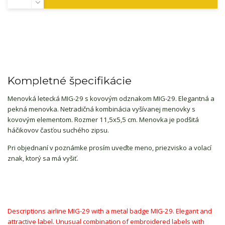
Kompletné špecifikácie
Menovká letecká MIG-29 s kovovým odznakom MIG-29. Elegantná a
pekná menovka. Netradičná kombinácia vyšívanej menovky s
kovovým elementom. Rozmer 11,5x5,5 cm. Menovka je podšitá
háčikovov časťou suchého zipsu.
Pri objednaní v poznámke prosím uveďte meno, priezvisko a volací
znak, ktorý sa má vyšiť.
Descriptions airline MIG-29 with a metal badge MIG-29. Elegant and
attractive label. Unusual combination of embroidered labels with