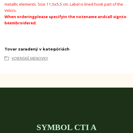
metallic elements. Size 11,5x5,5 cm. Label is lined hook part of the
Velcro.
When ordering
please specify
in the note
name and
call sign
to
be
embroidered
.
Tovar zaradený v kategóriách
VOJENSKÉ MENOVKY
SYMBOL CTI A