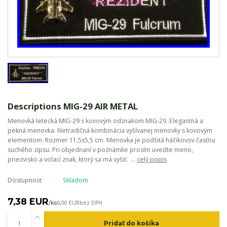
Descriptions MIG-29 AIR METAL
Menovká letecká MIG-29 s kovovým odznakom MIG-29. Elegantná a
pekná menovka. Netradičná kombinácia vyšívanej menovky s kovovým
elementom. Rozmer 11,5x5,5 cm. Menovka je podšitá háčikovov časťou
suchého zipsu. Pri objednaní v poznámke prosím uveďte meno,
priezvisko a volací znak, ktorý sa má vyšiť. ...
celý popis
Dostupnosť
Skladom
7,38 EUR
/
ks
6,00 EUR
bez DPH
Pridať do košíka