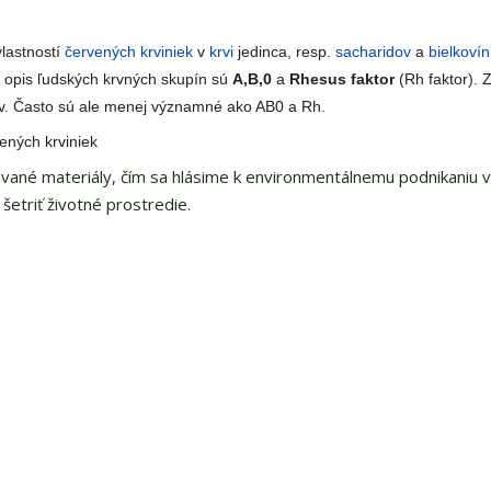
vlastností
červených krviniek
v
krvi
jedinca, resp.
sacharidov
a
bielkovín
e opis ľudských krvných skupín sú
A,B,0
a
Rhesus faktor
(Rh faktor).
pov. Často sú ale menej významné ako AB0 a Rh.
ených krviniek
vané materiály, čím sa hlásime k environmentálnemu podnikaniu 
šetriť životné prostredie.