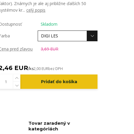
faktor). Známych je ale aj približne ďalších 50
systémov kr...
celý popis
Dostupnosť
Skladom
Farba
Cena pred zľavou
3,69 EUR
2,46 EUR
/
ks
2,00 EUR
bez DPH
Pridať do košíka
Tovar zaradený v
kategóriách