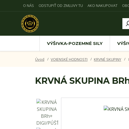
O NÁS
ODSTUPIŤ OD ZMLUVY TU
AKO NAKUPOVAT
OB
VÝŠIVKA-POZEMNÉ SILY
VÝŠI
Úvod
VOJENSKÉ HODNOSTI
KRVNÉ SKUPINY
KRVNÁ SKUPINA BRh