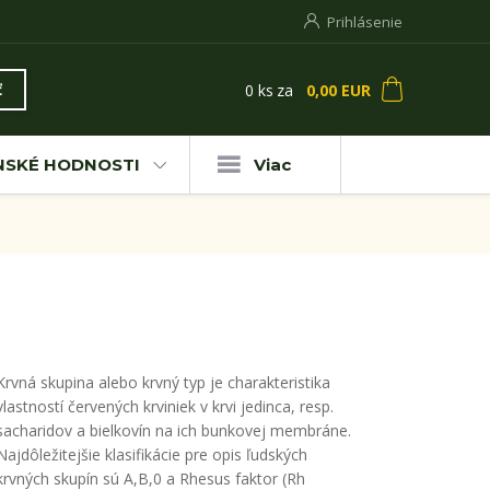
Prihlásenie
0
ks
za
0,00 EUR
ť
NSKÉ HODNOSTI
Viac
Krvná skupina alebo krvný typ je charakteristika
vlastností červených krviniek v krvi jedinca, resp.
sacharidov a bielkovín na ich bunkovej membráne.
Najdôležitejšie klasifikácie pre opis ľudských
krvných skupín sú A,B,0 a Rhesus faktor (Rh