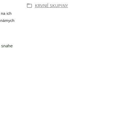
KRVNÉ SKUPINY
na ich
 Známych
v snahe