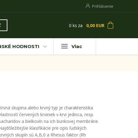
Prihlásenie
0
ks
za
0,00 EUR
ť
NSKÉ HODNOSTI
Viac
Krvná skupina alebo krvný typ je charakteristika
vlastností červených krviniek v krvi jedinca, resp.
sacharidov a bielkovín na ich bunkovej membráne.
Najdôležitejšie klasifikácie pre opis ľudských
krvných skupín sú A,B,0 a Rhesus faktor (Rh