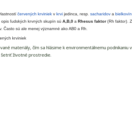
vlastností
červených krviniek
v
krvi
jedinca, resp.
sacharidov
a
bielkovín
e opis ľudských krvných skupín sú
A,B,0
a
Rhesus faktor
(Rh faktor).
pov. Často sú ale menej významné ako AB0 a Rh.
ených krviniek
vané materiály, čím sa hlásime k environmentálnemu podnikaniu 
šetriť životné prostredie.