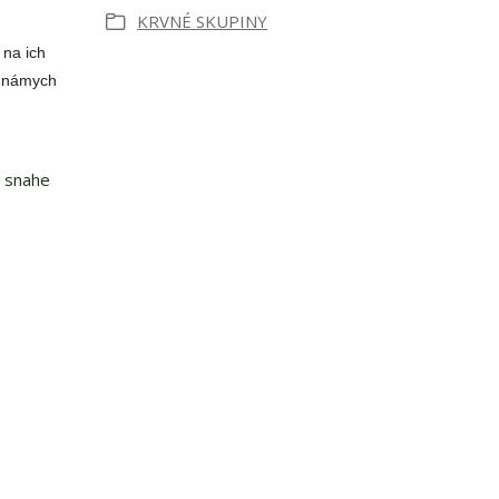
KRVNÉ SKUPINY
na ich
 Známych
v snahe