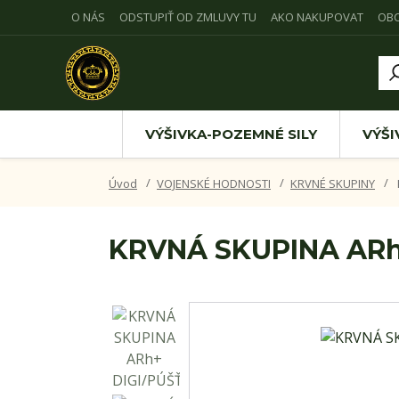
O NÁS
ODSTUPIŤ OD ZMLUVY TU
AKO NAKUPOVAT
OB
VÝŠIVKA-POZEMNÉ SILY
VÝŠI
Úvod
VOJENSKÉ HODNOSTI
KRVNÉ SKUPINY
KRVNÁ SKUPINA ARh