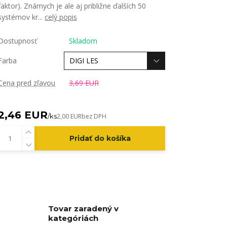
faktor). Známych je ale aj približne ďalších 50
systémov kr...
celý popis
Dostupnosť
Skladom
Farba
Cena pred zľavou
3,69 EUR
2,46 EUR
/
ks
2,00 EUR
bez DPH
Pridať do košíka
Tovar zaradený v
kategóriách